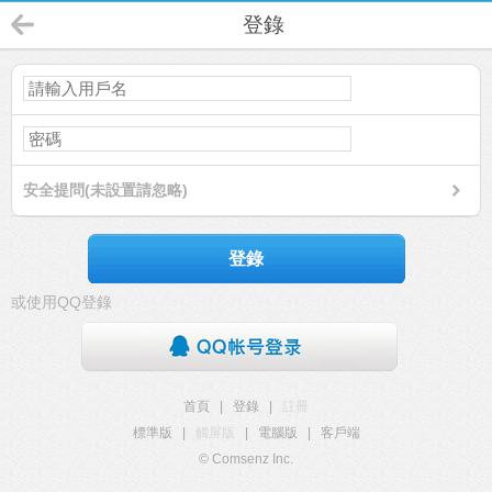
登錄
安全提問(未設置請忽略)
登錄
或使用QQ登錄
首頁
|
登錄
|
註冊
標準版
|
觸屏版
|
電腦版
|
客戶端
© Comsenz Inc.