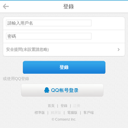
登錄
安全提問(未設置請忽略)
登錄
或使用QQ登錄
首頁
|
登錄
|
註冊
標準版
|
觸屏版
|
電腦版
|
客戶端
© Comsenz Inc.