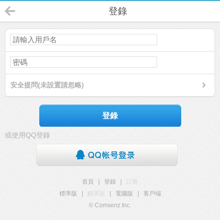
登錄
安全提問(未設置請忽略)
登錄
或使用QQ登錄
首頁
|
登錄
|
註冊
標準版
|
觸屏版
|
電腦版
|
客戶端
© Comsenz Inc.