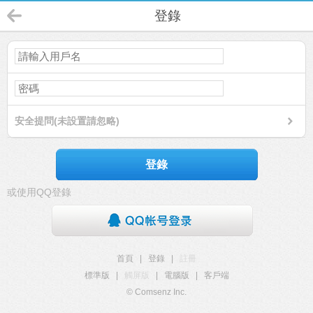
登錄
安全提問(未設置請忽略)
登錄
或使用QQ登錄
首頁
|
登錄
|
註冊
標準版
|
觸屏版
|
電腦版
|
客戶端
© Comsenz Inc.