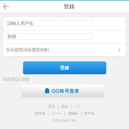
登錄
安全提問(未設置請忽略)
登錄
或使用QQ登錄
首頁
|
登錄
|
註冊
標準版
|
觸屏版
|
電腦版
|
客戶端
© Comsenz Inc.