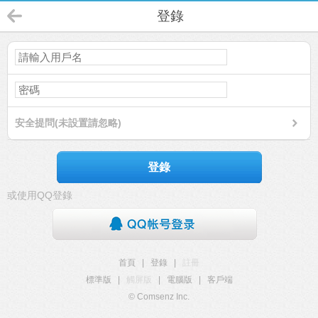
登錄
安全提問(未設置請忽略)
登錄
或使用QQ登錄
首頁
|
登錄
|
註冊
標準版
|
觸屏版
|
電腦版
|
客戶端
© Comsenz Inc.