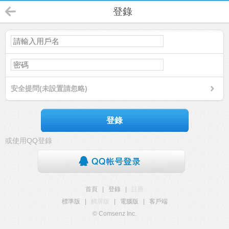
登錄
安全提問(未設置請忽略)
登錄
或使用QQ登錄
首頁
|
登錄
|
註冊
標準版
|
觸屏版
|
電腦版
|
客戶端
© Comsenz Inc.