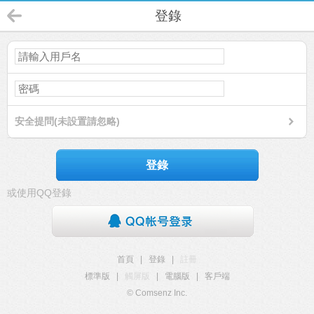
登錄
安全提問(未設置請忽略)
登錄
或使用QQ登錄
首頁
|
登錄
|
註冊
標準版
|
觸屏版
|
電腦版
|
客戶端
© Comsenz Inc.