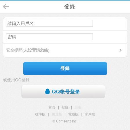
登錄
安全提問(未設置請忽略)
登錄
或使用QQ登錄
首頁
|
登錄
|
註冊
標準版
|
觸屏版
|
電腦版
|
客戶端
© Comsenz Inc.