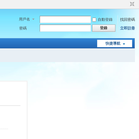
用戶名
自動登錄
找回密碼
登錄
密碼
立即註冊
快捷導航