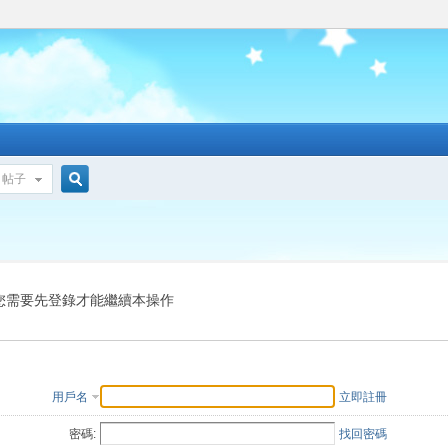
帖子
搜
索
您需要先登錄才能繼續本操作
用戶名
立即註冊
密碼:
找回密碼