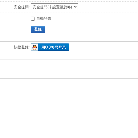
安全提問:
自動登錄
登錄
快捷登錄: