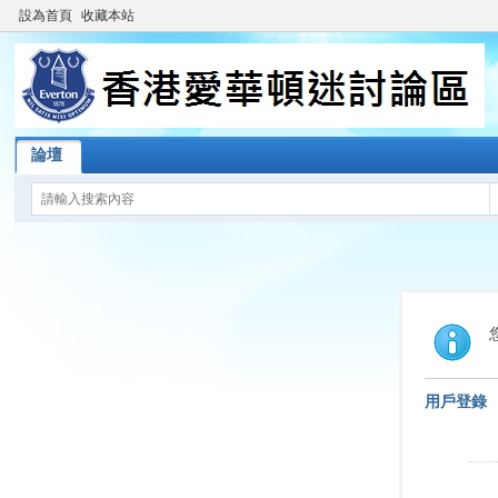
設為首頁
收藏本站
論壇
用戶登錄