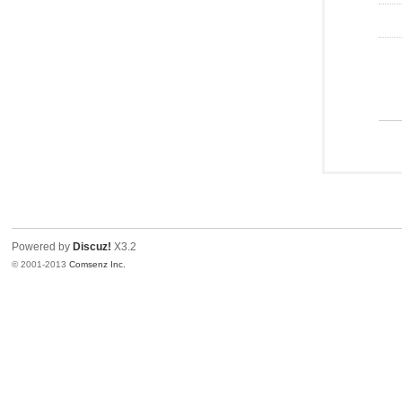
Powered by
Discuz!
X3.2
© 2001-2013
Comsenz Inc.