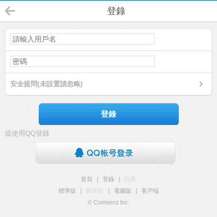
登錄
安全提問(未設置請忽略)
登錄
或使用QQ登錄
首頁
|
登錄
|
註冊
標準版
|
觸屏版
|
電腦版
|
客戶端
© Comsenz Inc.