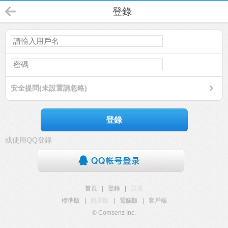
登錄
安全提問(未設置請忽略)
登錄
或使用QQ登錄
首頁
|
登錄
|
註冊
標準版
|
觸屏版
|
電腦版
|
客戶端
© Comsenz Inc.