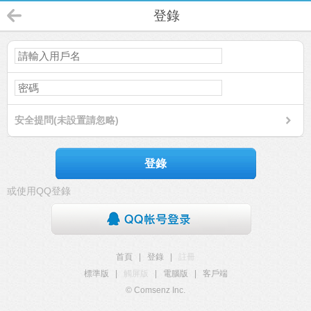
登錄
安全提問(未設置請忽略)
登錄
或使用QQ登錄
首頁
|
登錄
|
註冊
標準版
|
觸屏版
|
電腦版
|
客戶端
© Comsenz Inc.