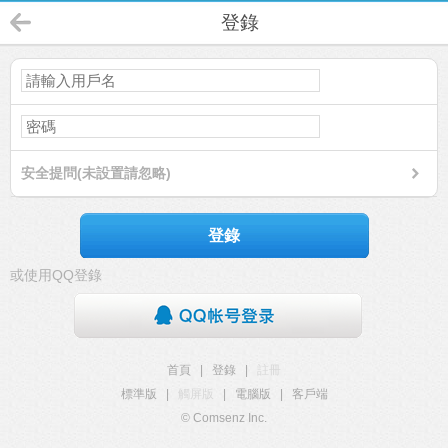
登錄
安全提問(未設置請忽略)
登錄
或使用QQ登錄
首頁
|
登錄
|
註冊
標準版
|
觸屏版
|
電腦版
|
客戶端
© Comsenz Inc.