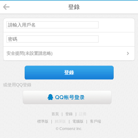
登錄
安全提問(未設置請忽略)
登錄
或使用QQ登錄
首頁
|
登錄
|
註冊
標準版
|
觸屏版
|
電腦版
|
客戶端
© Comsenz Inc.