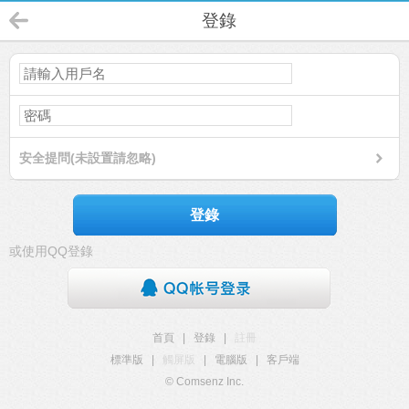
登錄
安全提問(未設置請忽略)
登錄
或使用QQ登錄
首頁
|
登錄
|
註冊
標準版
|
觸屏版
|
電腦版
|
客戶端
© Comsenz Inc.