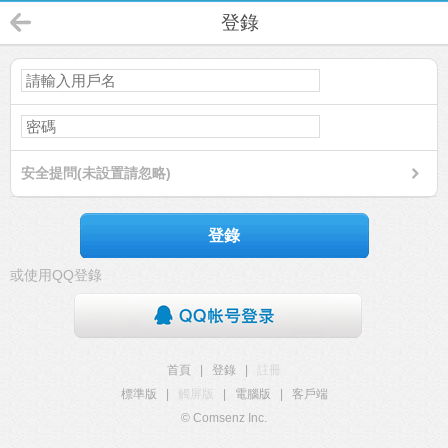
登錄
安全提問(未設置請忽略)
登錄
或使用QQ登錄
首頁
|
登錄
|
註冊
標準版
|
觸屏版
|
電腦版
|
客戶端
© Comsenz Inc.