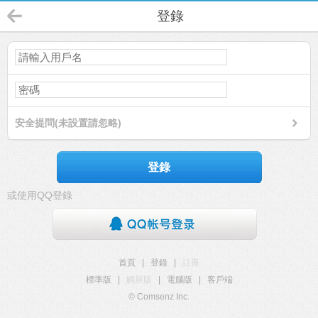
登錄
安全提問(未設置請忽略)
登錄
或使用QQ登錄
首頁
|
登錄
|
註冊
標準版
|
觸屏版
|
電腦版
|
客戶端
© Comsenz Inc.