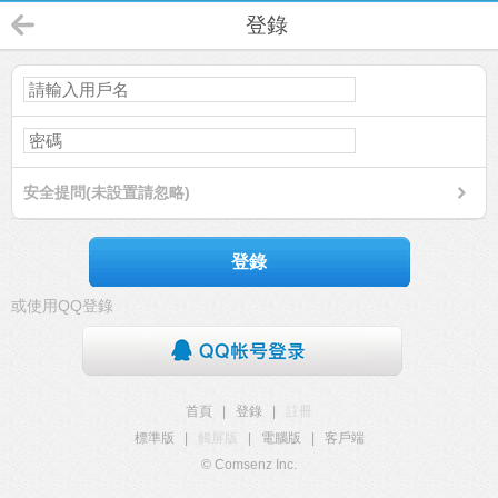
登錄
安全提問(未設置請忽略)
登錄
或使用QQ登錄
首頁
|
登錄
|
註冊
標準版
|
觸屏版
|
電腦版
|
客戶端
© Comsenz Inc.