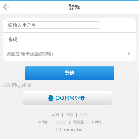
登錄
安全提問(未設置請忽略)
登錄
或使用QQ登錄
首頁
|
登錄
|
註冊
標準版
|
觸屏版
|
電腦版
|
客戶端
© Comsenz Inc.