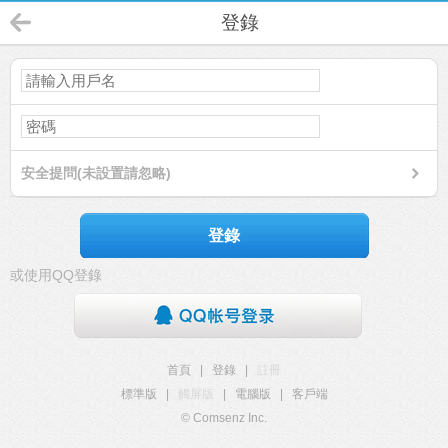
登錄
安全提問(未設置請忽略)
登錄
或使用QQ登錄
首頁
|
登錄
|
註冊
標準版
|
觸屏版
|
電腦版
|
客戶端
© Comsenz Inc.