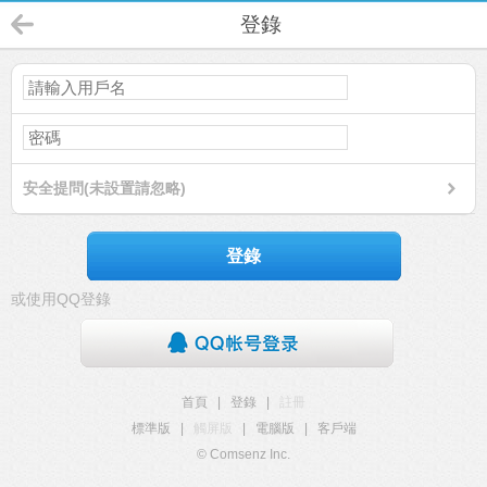
登錄
安全提問(未設置請忽略)
登錄
或使用QQ登錄
首頁
|
登錄
|
註冊
標準版
|
觸屏版
|
電腦版
|
客戶端
© Comsenz Inc.