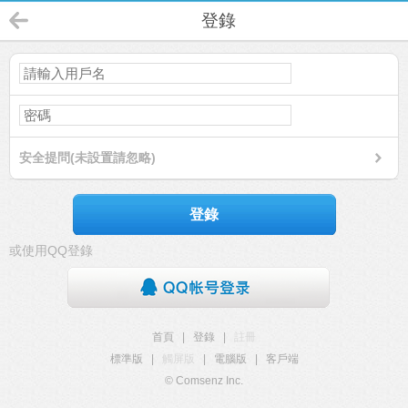
登錄
安全提問(未設置請忽略)
登錄
或使用QQ登錄
首頁
|
登錄
|
註冊
標準版
|
觸屏版
|
電腦版
|
客戶端
© Comsenz Inc.