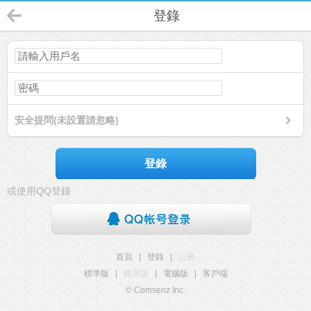
登錄
安全提問(未設置請忽略)
登錄
或使用QQ登錄
首頁
|
登錄
|
註冊
標準版
|
觸屏版
|
電腦版
|
客戶端
© Comsenz Inc.