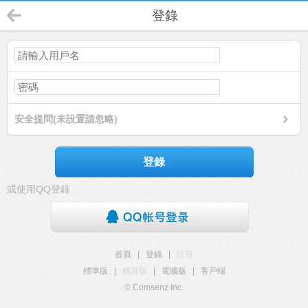
登錄
安全提問(未設置請忽略)
登錄
或使用QQ登錄
首頁
|
登錄
|
註冊
標準版
|
觸屏版
|
電腦版
|
客戶端
© Comsenz Inc.