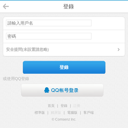
登錄
安全提問(未設置請忽略)
登錄
或使用QQ登錄
首頁
|
登錄
|
註冊
標準版
|
觸屏版
|
電腦版
|
客戶端
© Comsenz Inc.