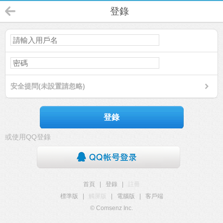
登錄
安全提問(未設置請忽略)
登錄
或使用QQ登錄
首頁
|
登錄
|
註冊
標準版
|
觸屏版
|
電腦版
|
客戶端
© Comsenz Inc.