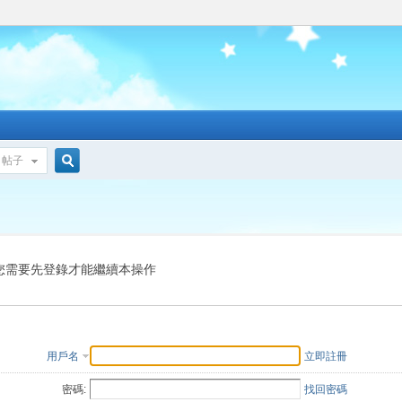
帖子
搜
索
您需要先登錄才能繼續本操作
用戶名
立即註冊
密碼:
找回密碼