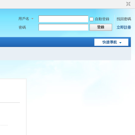
用戶名
自動登錄
找回密碼
登錄
密碼
立即註冊
快捷導航