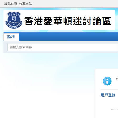
設為首頁
收藏本站
論壇
用戶登錄