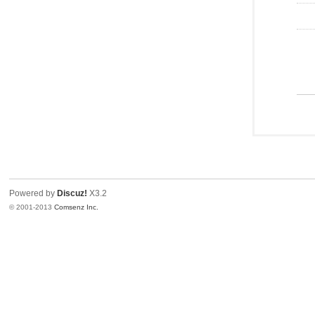
Powered by
Discuz!
X3.2
© 2001-2013
Comsenz Inc.