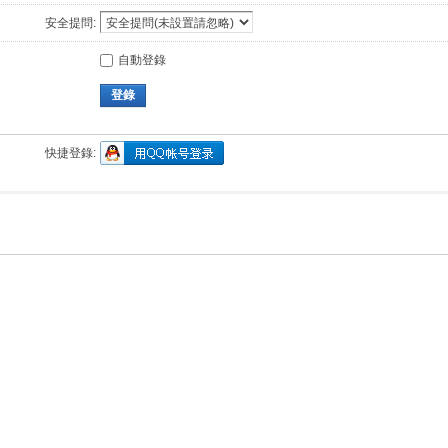
安全提問:
自動登錄
登錄
快捷登錄: