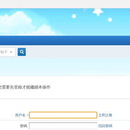
帖子
搜
索
您需要先登錄才能繼續本操作
用戶名
立即註冊
密碼:
找回密碼