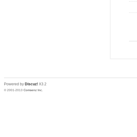
Powered by
Discuz!
X3.2
© 2001-2013
Comsenz Inc.