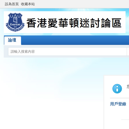
設為首頁
收藏本站
論壇
用戶登錄