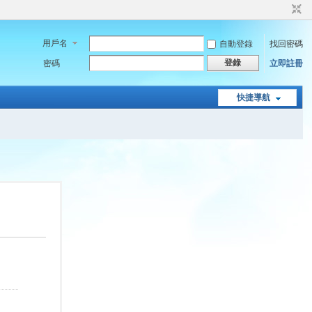
用戶名
自動登錄
找回密碼
登錄
密碼
立即註冊
快捷導航