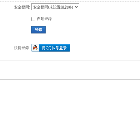
安全提問:
自動登錄
登錄
快捷登錄: