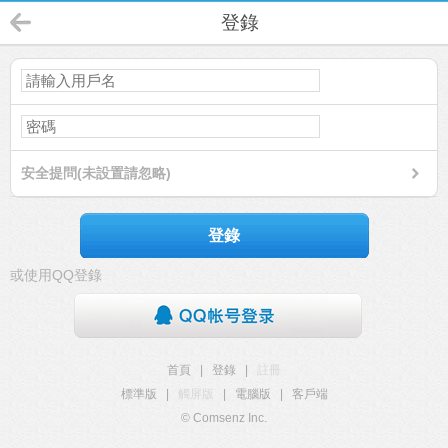
登錄
安全提問(未設置請忽略)
登錄
或使用QQ登錄
首頁
|
登錄
|
註冊
標準版
|
觸屏版
|
電腦版
|
客戶端
© Comsenz Inc.