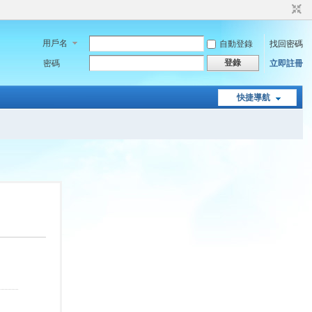
用戶名
自動登錄
找回密碼
登錄
密碼
立即註冊
快捷導航