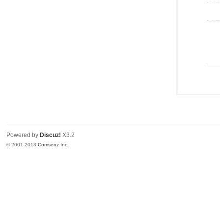
Powered by
Discuz!
X3.2
© 2001-2013
Comsenz Inc.