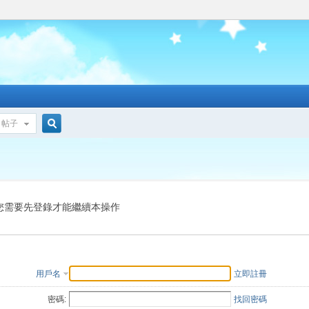
帖子
搜
索
您需要先登錄才能繼續本操作
用戶名
立即註冊
密碼:
找回密碼