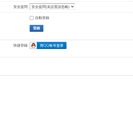
安全提問:
自動登錄
登錄
快捷登錄: