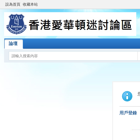
設為首頁
收藏本站
論壇
用戶登錄