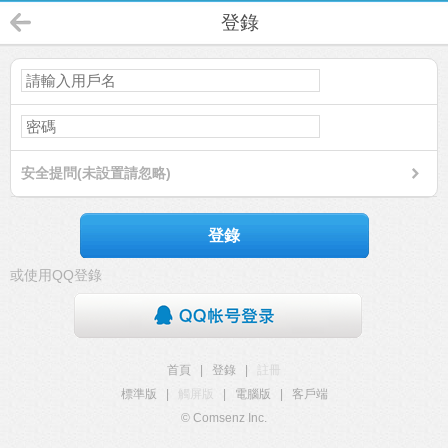
登錄
安全提問(未設置請忽略)
登錄
或使用QQ登錄
首頁
|
登錄
|
註冊
標準版
|
觸屏版
|
電腦版
|
客戶端
© Comsenz Inc.