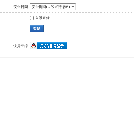
安全提問:
自動登錄
登錄
快捷登錄: