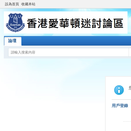
設為首頁
收藏本站
論壇
用戶登錄