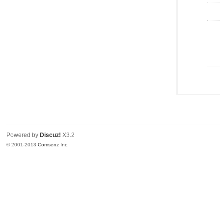
Powered by
Discuz!
X3.2
© 2001-2013
Comsenz Inc.