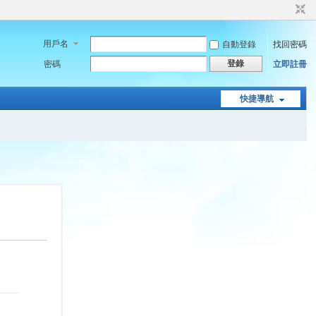
用戶名
自動登錄
找回密碼
登錄
密碼
立即註冊
快捷導航