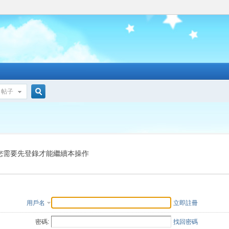
帖子
搜
索
您需要先登錄才能繼續本操作
用戶名
立即註冊
密碼:
找回密碼