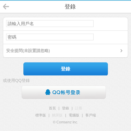
登錄
安全提問(未設置請忽略)
登錄
或使用QQ登錄
首頁
|
登錄
|
註冊
標準版
|
觸屏版
|
電腦版
|
客戶端
© Comsenz Inc.