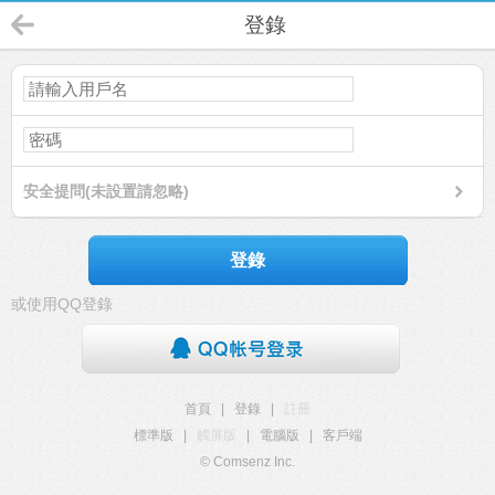
登錄
安全提問(未設置請忽略)
登錄
或使用QQ登錄
首頁
|
登錄
|
註冊
標準版
|
觸屏版
|
電腦版
|
客戶端
© Comsenz Inc.