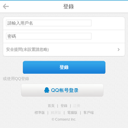
登錄
安全提問(未設置請忽略)
登錄
或使用QQ登錄
首頁
|
登錄
|
註冊
標準版
|
觸屏版
|
電腦版
|
客戶端
© Comsenz Inc.