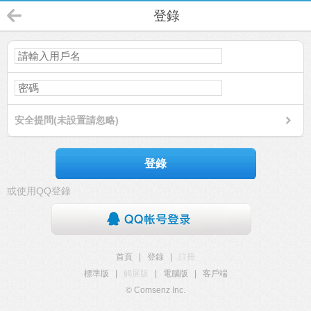
登錄
安全提問(未設置請忽略)
登錄
或使用QQ登錄
首頁
|
登錄
|
註冊
標準版
|
觸屏版
|
電腦版
|
客戶端
© Comsenz Inc.