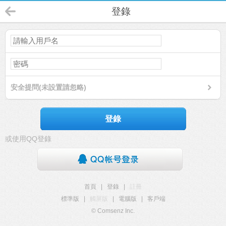
登錄
安全提問(未設置請忽略)
登錄
或使用QQ登錄
首頁
|
登錄
|
註冊
標準版
|
觸屏版
|
電腦版
|
客戶端
© Comsenz Inc.