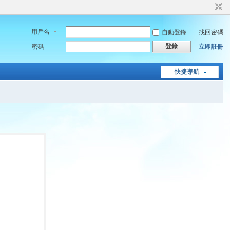
用戶名
自動登錄
找回密碼
登錄
密碼
立即註冊
快捷導航