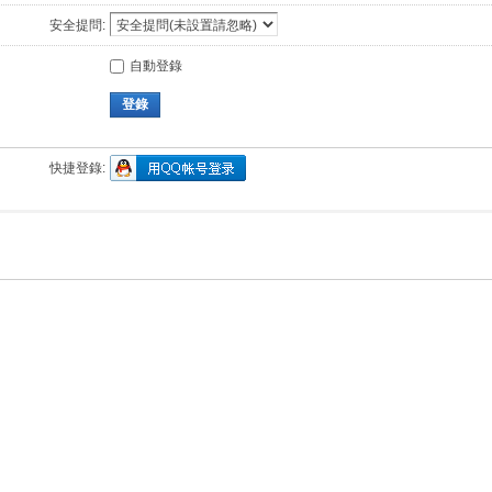
安全提問:
自動登錄
登錄
快捷登錄: