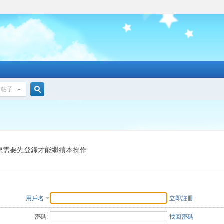
帖子
搜
索
您需要先登錄才能繼續本操作
用戶名
立即註冊
密碼:
找回密碼