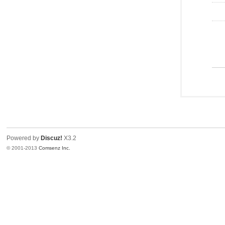
Powered by
Discuz!
X3.2
© 2001-2013
Comsenz Inc.