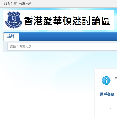
設為首頁
收藏本站
論壇
用戶登錄