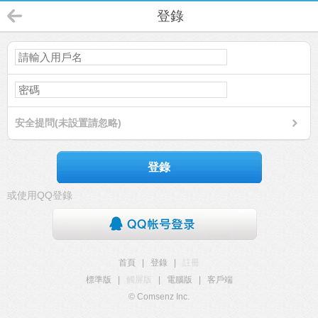
登錄
安全提問(未設置請忽略)
登錄
或使用QQ登錄
首頁
|
登錄
|
註冊
標準版
|
觸屏版
|
電腦版
|
客戶端
© Comsenz Inc.