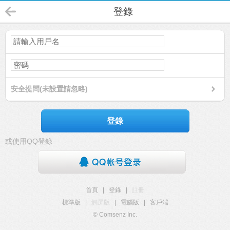
登錄
安全提問(未設置請忽略)
登錄
或使用QQ登錄
首頁
|
登錄
|
註冊
標準版
|
觸屏版
|
電腦版
|
客戶端
© Comsenz Inc.