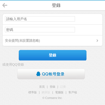
登錄
安全提問(未設置請忽略)
登錄
或使用QQ登錄
首頁
|
登錄
|
註冊
標準版
|
觸屏版
|
電腦版
|
客戶端
© Comsenz Inc.