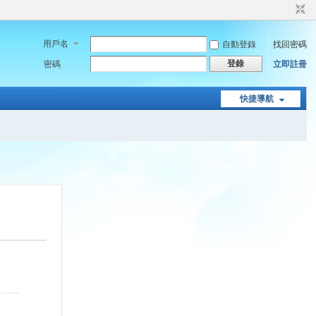
用戶名
自動登錄
找回密碼
登錄
密碼
立即註冊
快捷導航