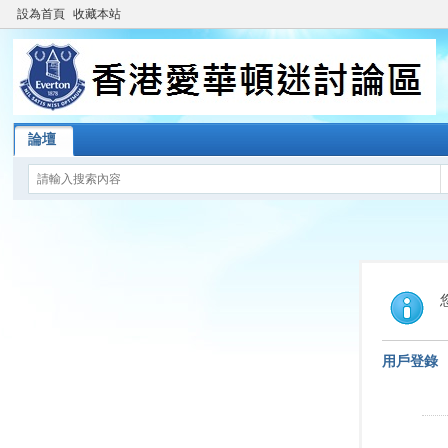
設為首頁
收藏本站
論壇
用戶登錄