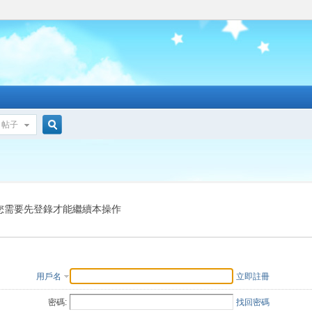
帖子
搜
索
您需要先登錄才能繼續本操作
用戶名
立即註冊
密碼:
找回密碼