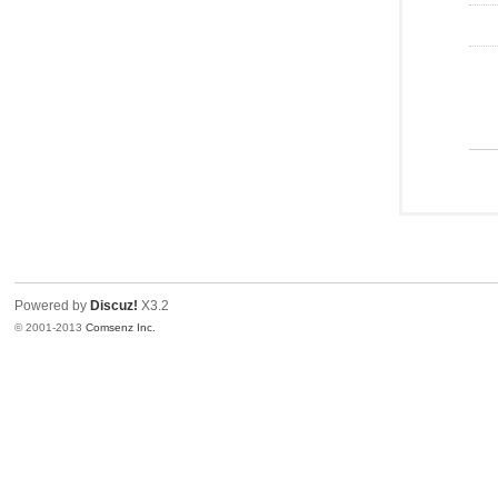
Powered by
Discuz!
X3.2
© 2001-2013
Comsenz Inc.