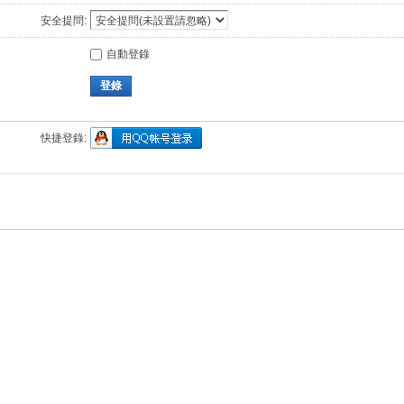
安全提問:
自動登錄
登錄
快捷登錄: