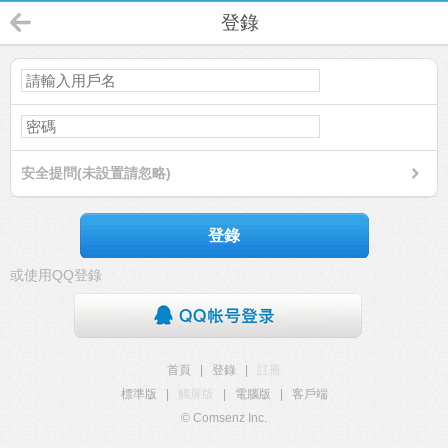
登錄
安全提問(未設置請忽略)
登錄
或使用QQ登錄
首頁
|
登錄
|
註冊
標準版
|
觸屏版
|
電腦版
|
客戶端
© Comsenz Inc.