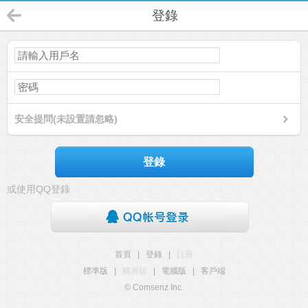
登錄
安全提問(未設置請忽略)
登錄
或使用QQ登錄
首頁
|
登錄
|
註冊
標準版
|
觸屏版
|
電腦版
|
客戶端
© Comsenz Inc.