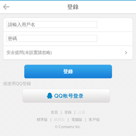
登錄
安全提問(未設置請忽略)
登錄
或使用QQ登錄
首頁
|
登錄
|
註冊
標準版
|
觸屏版
|
電腦版
|
客戶端
© Comsenz Inc.