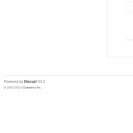
Powered by
Discuz!
X3.2
© 2001-2013
Comsenz Inc.