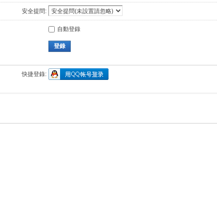
安全提問:
自動登錄
登錄
快捷登錄: