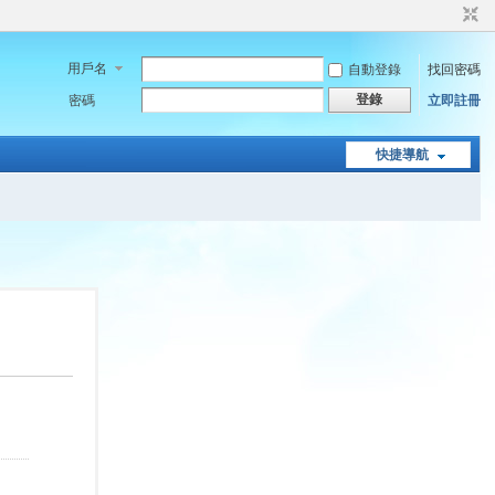
用戶名
自動登錄
找回密碼
登錄
密碼
立即註冊
快捷導航