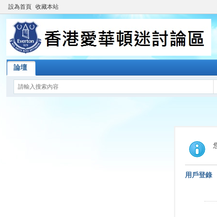
設為首頁
收藏本站
論壇
用戶登錄