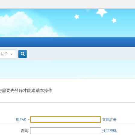
帖子
搜
索
您需要先登錄才能繼續本操作
用戶名
立即註冊
密碼:
找回密碼