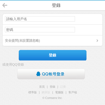
登錄
安全提問(未設置請忽略)
登錄
或使用QQ登錄
首頁
|
登錄
|
註冊
標準版
|
觸屏版
|
電腦版
|
客戶端
© Comsenz Inc.