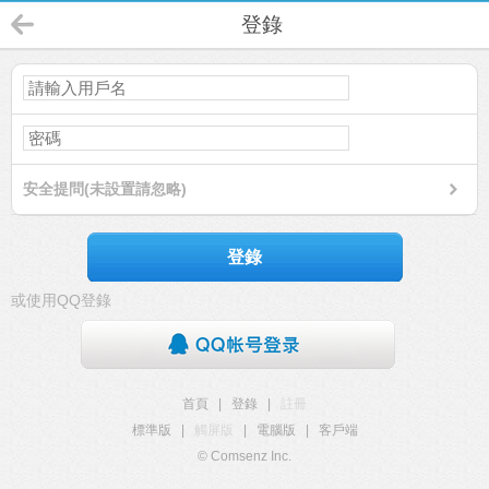
登錄
安全提問(未設置請忽略)
登錄
或使用QQ登錄
首頁
|
登錄
|
註冊
標準版
|
觸屏版
|
電腦版
|
客戶端
© Comsenz Inc.