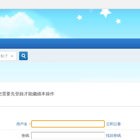
帖子
搜
索
您需要先登錄才能繼續本操作
用戶名
立即註冊
密碼:
找回密碼