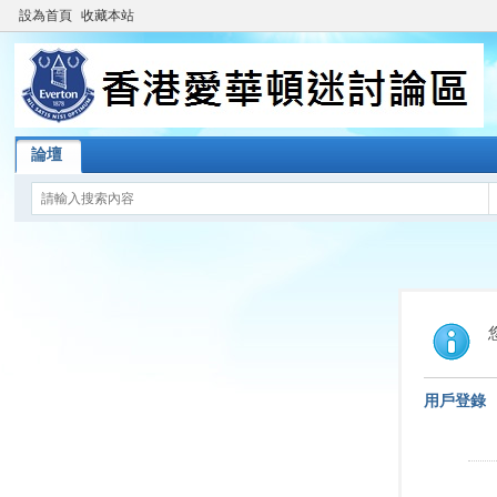
設為首頁
收藏本站
論壇
用戶登錄