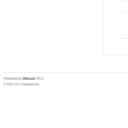
Powered by
Discuz!
X3.2
© 2001-2013
Comsenz Inc.