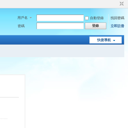
用戶名
自動登錄
找回密碼
登錄
密碼
立即註冊
快捷導航