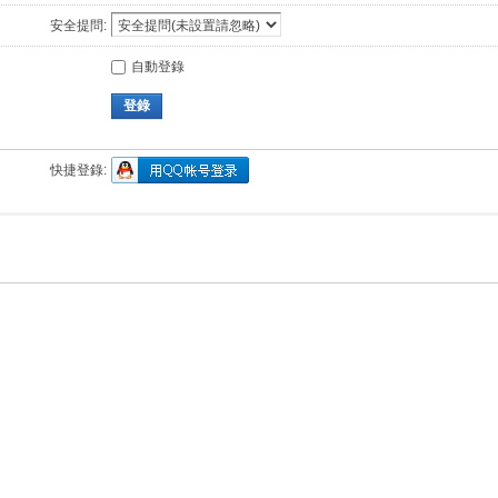
安全提問:
自動登錄
登錄
快捷登錄: